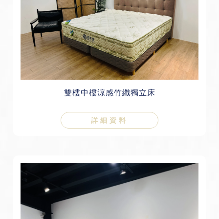
雙樓中樓涼感竹纖獨立床
詳細資料